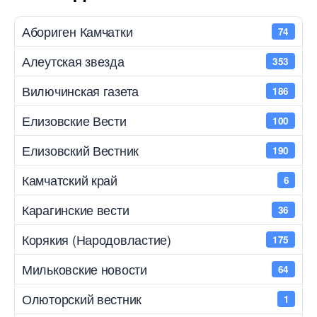
Абориген Камчатки
74
Алеутская звезда
353
Вилючинская газета
186
Елизовские Вести
100
Елизовский Вестник
190
Камчатский край
6
Карагинские вести
36
Корякия (Народовластие)
175
Мильковские новости
64
Олюторский вестник
1