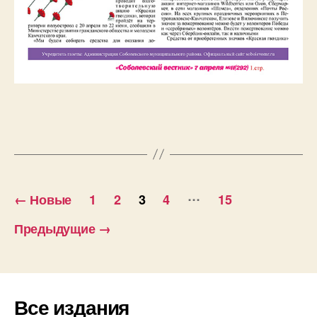
Пагинация
…
←
Новые
1
2
3
4
15
записей
Предыдущие
→
Все издания