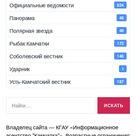
Официальные ведомости
824
Панорама
48
Полярная звезда
49
Рыбак Камчатки
172
Соболевский вестник
146
Ударник
1
Усть-Камчатский вестник
187
Поиск:
Владелец сайта — КГАУ «Информационное
агентство "Камчатка"». Возрастные ограничения