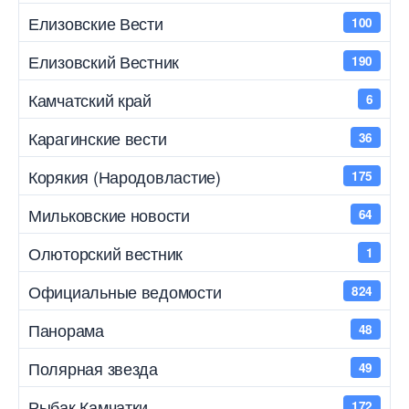
Елизовские Вести
100
Елизовский Вестник
190
Камчатский край
6
Карагинские вести
36
Корякия (Народовластие)
175
Мильковские новости
64
Олюторский вестник
1
Официальные ведомости
824
Панорама
48
Полярная звезда
49
Рыбак Камчатки
172