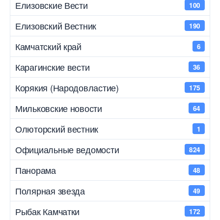
Елизовские Вести
100
Елизовский Вестник
190
Камчатский край
6
Карагинские вести
36
Корякия (Народовластие)
175
Мильковские новости
64
Олюторский вестник
1
Официальные ведомости
824
Панорама
48
Полярная звезда
49
Рыбак Камчатки
172