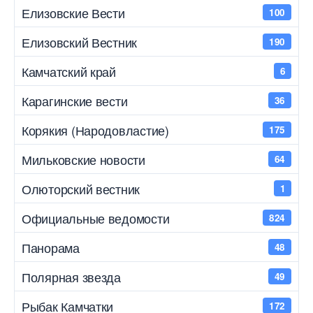
Елизовские Вести
100
Елизовский Вестник
190
Камчатский край
6
Карагинские вести
36
Корякия (Народовластие)
175
Мильковские новости
64
Олюторский вестник
1
Официальные ведомости
824
Панорама
48
Полярная звезда
49
Рыбак Камчатки
172