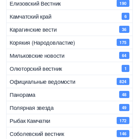
Елизовский Вестник
190
Камчатский край
6
Карагинские вести
36
Корякия (Народовластие)
175
Мильковские новости
64
Олюторский вестник
1
Официальные ведомости
824
Панорама
48
Полярная звезда
49
Рыбак Камчатки
172
Соболевский вестник
146