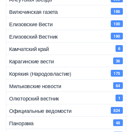
Вилючинская газета
186
Елизовские Вести
100
Елизовский Вестник
190
Камчатский край
6
Карагинские вести
36
Корякия (Народовластие)
175
Мильковские новости
64
Олюторский вестник
1
Официальные ведомости
824
Панорама
48