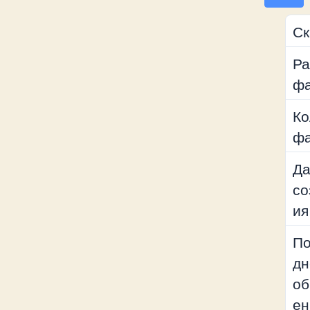
Ск
Ра
ф
Ко
ф
Да
со
ия
По
дн
об
ен