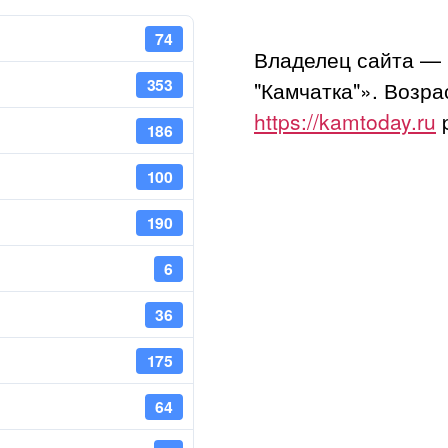
74
Владелец сайта —
353
"Камчатка"». Возр
https://kamtoday.ru
p
186
100
190
6
36
175
64