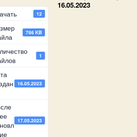
16.05.2023
ачать
12
змер
786 KB
айла
личество
1
айлов
та
здан
16.05.2023
сле
ее
17.05.2023
новл
ие