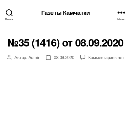
Газеты Камчатки
Поиск
Меню
№35 (1416) от 08.09.2020
к
Автор:
Admin
08.09.2020
Комментариев
нет
Автор
Дата
записи
записи
записи
№35
(1416)
от
08.09.2