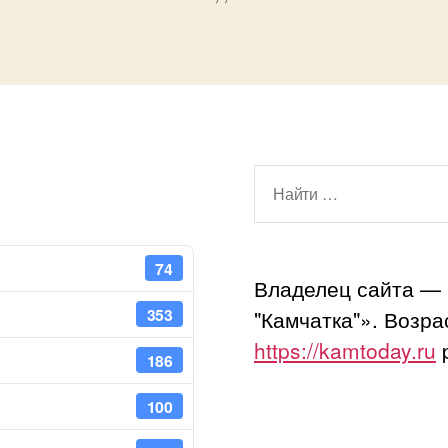
Поиск:
74
Владелец сайта —
353
"Камчатка"». Возр
https://kamtoday.ru
p
186
100