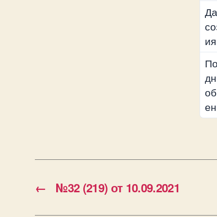
Да
со
ия
По
дн
об
ен
←
№32 (219) от 10.09.2021