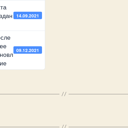
та
здан
14.09.2021
сле
ее
09.12.2021
новл
ие