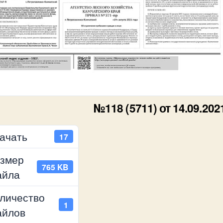
№118 (5711) от 14.09.202
ачать
17
змер
765 KB
айла
личество
1
айлов