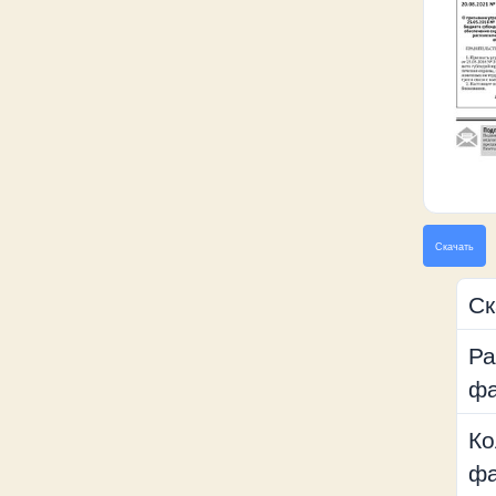
Скачать
Ск
Ра
ф
Ко
ф