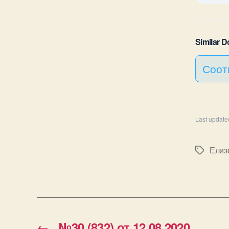
Similar 
Соот
Last update
Елиз
Метки
←
№30 (832) от 12.08.2020