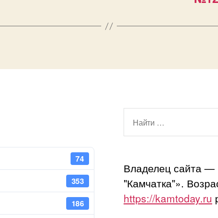
Поиск:
74
Владелец сайта —
353
"Камчатка"». Возр
https://kamtoday.ru
p
186