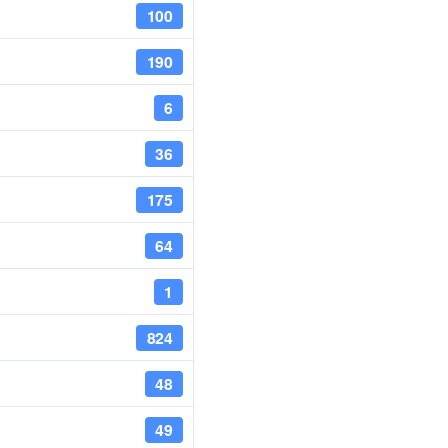
100
190
6
36
175
64
1
824
48
49