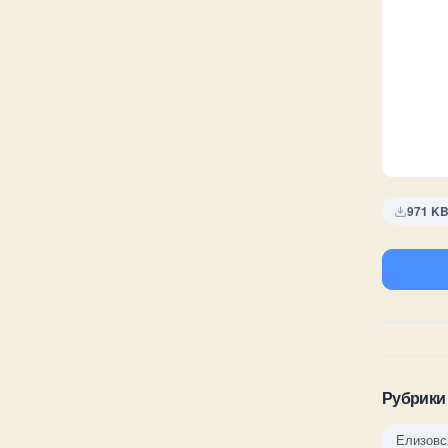
971 K
Рубрики
Елизовс