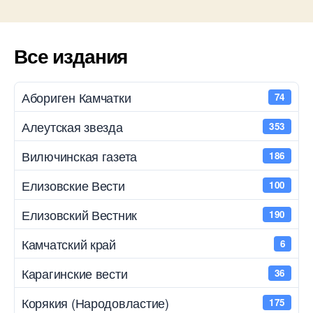
Все издания
Абориген Камчатки
74
Алеутская звезда
353
Вилючинская газета
186
Елизовские Вести
100
Елизовский Вестник
190
Камчатский край
6
Карагинские вести
36
Корякия (Народовластие)
175