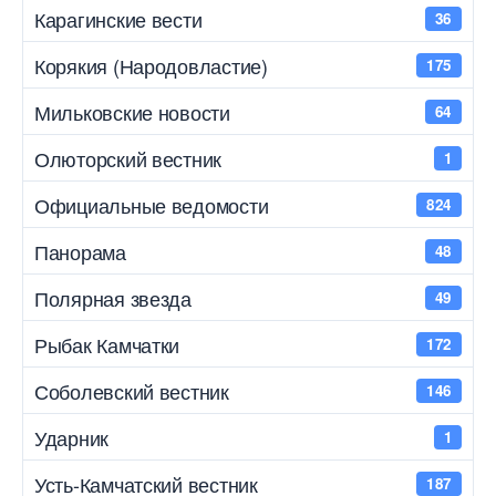
Карагинские вести
36
Корякия (Народовластие)
175
Мильковские новости
64
Олюторский вестник
1
Официальные ведомости
824
Панорама
48
Полярная звезда
49
Рыбак Камчатки
172
Соболевский вестник
146
Ударник
1
Усть-Камчатский вестник
187