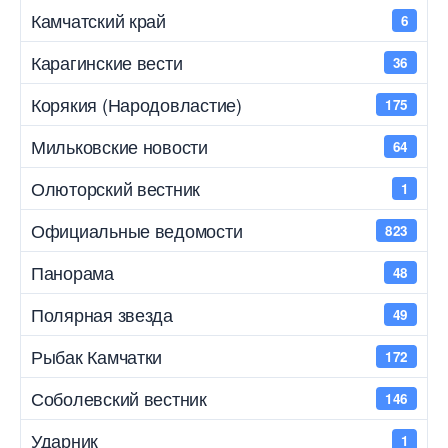
Камчатский край
6
Карагинские вести
36
Корякия (Народовластие)
175
Мильковские новости
64
Олюторский вестник
1
Официальные ведомости
823
Панорама
48
Полярная звезда
49
Рыбак Камчатки
172
Соболевский вестник
146
Ударник
1