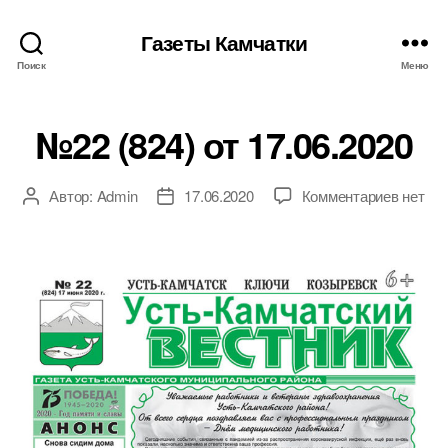
Газеты Камчатки
Поиск
Меню
№22 (824) от 17.06.2020
к
Автор:
Admin
17.06.2020
Комментариев
нет
Автор
Дата
записи
записи
записи
№22
(824)
от
17.06.2