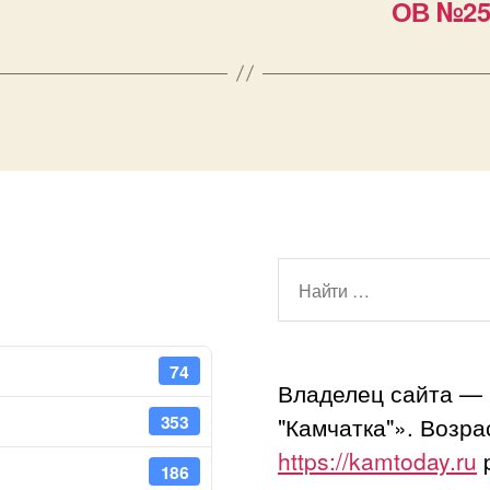
ОВ №252
Поиск:
74
Владелец сайта —
353
"Камчатка"». Возр
https://kamtoday.ru
p
186