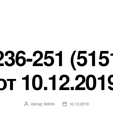
6-251 (515
от 10.12.201
Автор:
Admin
10.12.2019
Автор
Дата
записи
записи