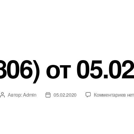
06) от 05.0
к
Автор:
Admin
05.02.2020
Комментариев
нет
Автор
Дата
зап
записи
записи
№4
(80
от
05.