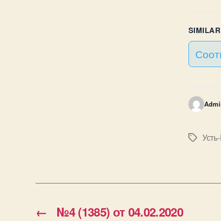
SIMILA
Соот
Admi
Усть
Метки
←
№4 (1385) от 04.02.2020