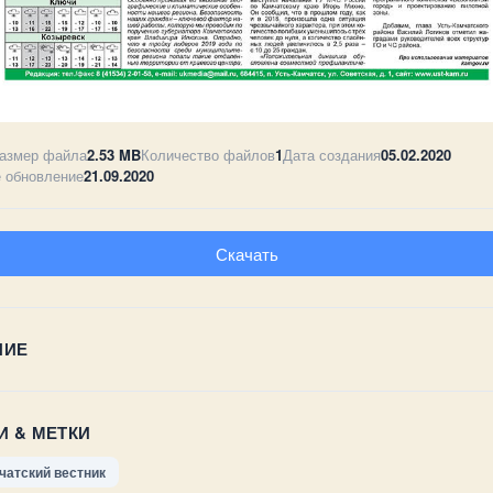
азмер файла
2.53 MB
Количество файлов
1
Дата создания
05.02.2020
 обновление
21.09.2020
Скачать
НИЕ
И & МЕТКИ
чатский вестник