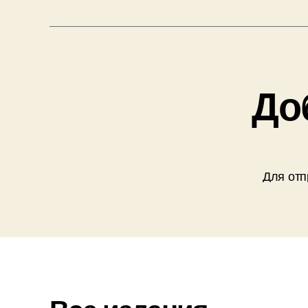
До
Для отп