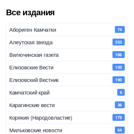
Все издания
Абориген Камчатки
74
Алеутская звезда
353
Вилючинская газета
186
Елизовские Вести
100
Елизовский Вестник
190
Камчатский край
6
Карагинские вести
36
Корякия (Народовластие)
175
Мильковские новости
64