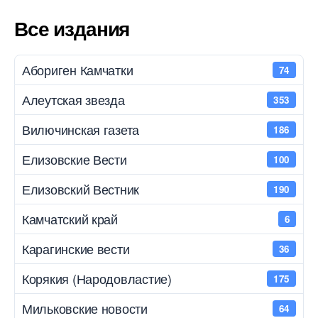
Все издания
Абориген Камчатки
74
Алеутская звезда
353
Вилючинская газета
186
Елизовские Вести
100
Елизовский Вестник
190
Камчатский край
6
Карагинские вести
36
Корякия (Народовластие)
175
Мильковские новости
64