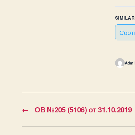
SIMILA
Соот
Admi
←
ОВ №205 (5106) от 31.10.2019