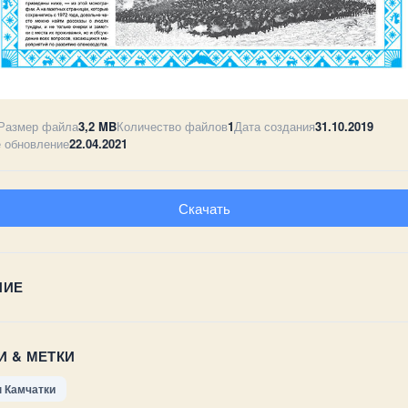
Размер файла
3,2 MB
Количество файлов
1
Дата создания
31.10.2019
 обновление
22.04.2021
Скачать
НИЕ
И & МЕТКИ
н Камчатки