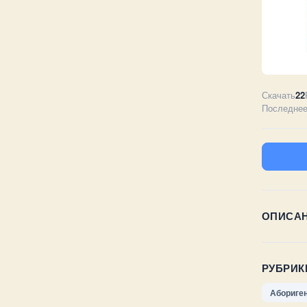
Скачать
22
Последнее
ОПИСА
РУБРИК
Абориге