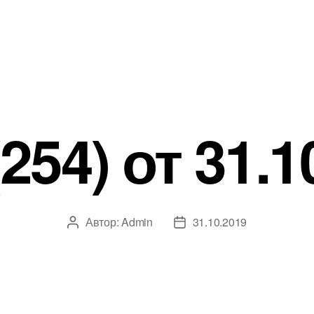
254) от 31.1
Автор:
Admin
31.10.2019
Автор
Дата
записи
записи