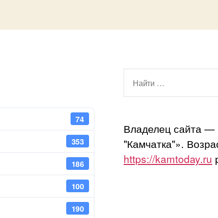
Поиск:
74
Владелец сайта —
353
"Камчатка"». Возр
https://kamtoday.ru
p
186
100
190