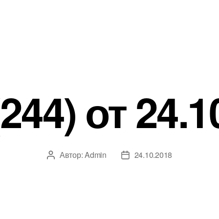
244) от 24.1
Автор:
Admin
24.10.2018
Автор
Дата
записи
записи