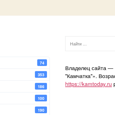
Поиск:
74
Владелец сайта —
353
"Камчатка"». Возр
https://kamtoday.ru
p
186
100
190