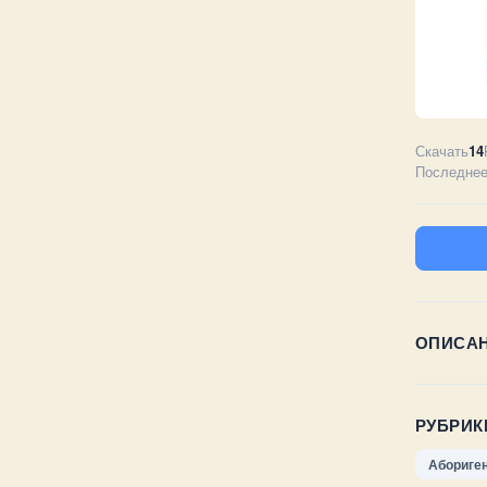
Скачать
14
Последнее
ОПИСА
РУБРИК
Абориге