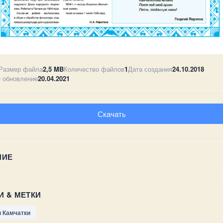
Размер файла
2,5 MB
Количество файлов
1
Дата создания
24.10.2018
 обновление
20.04.2021
Скачать
НИЕ
И & МЕТКИ
н Камчатки