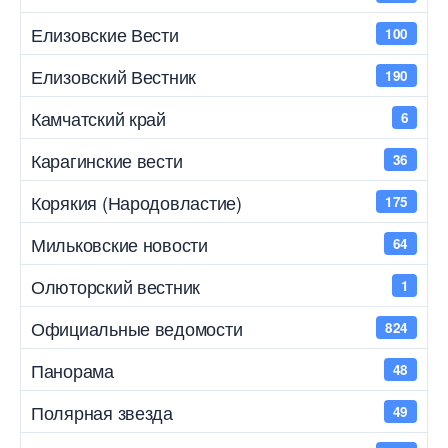
Елизовские Вести
100
Елизовский Вестник
190
Камчатский край
6
Карагинские вести
36
Корякия (Народовластие)
175
Мильковские новости
64
Олюторский вестник
1
Официальные ведомости
824
Панорама
48
Полярная звезда
49