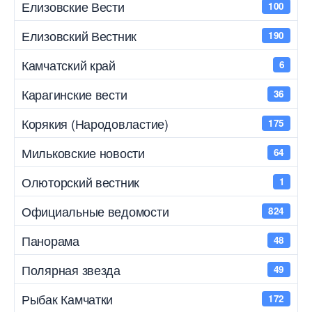
Елизовские Вести
100
Елизовский Вестник
190
Камчатский край
6
Карагинские вести
36
Корякия (Народовластие)
175
Мильковские новости
64
Олюторский вестник
1
Официальные ведомости
824
Панорама
48
Полярная звезда
49
Рыбак Камчатки
172