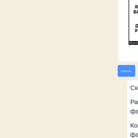
Скачать
Ск
Ра
ф
Ко
ф