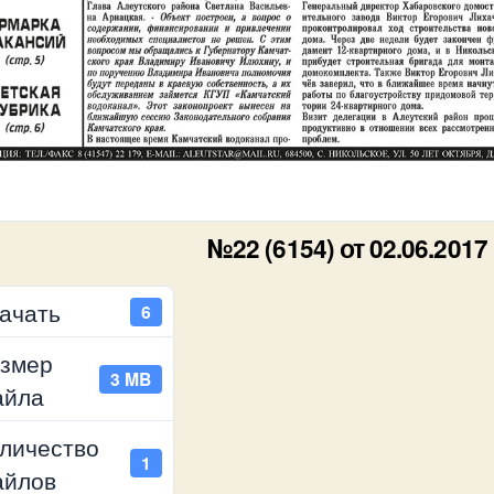
№22 (6154) от 02.06.2017
ачать
6
змер
3 MB
айла
личество
1
айлов