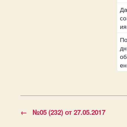
Да
со
ия
По
дн
об
ен
←
№05 (232) от 27.05.2017