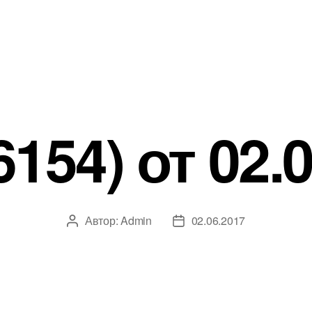
154) от 02.
Автор:
Admin
02.06.2017
Автор
Дата
записи
записи