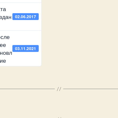
та
здан
02.06.2017
сле
ее
03.11.2021
новл
ие