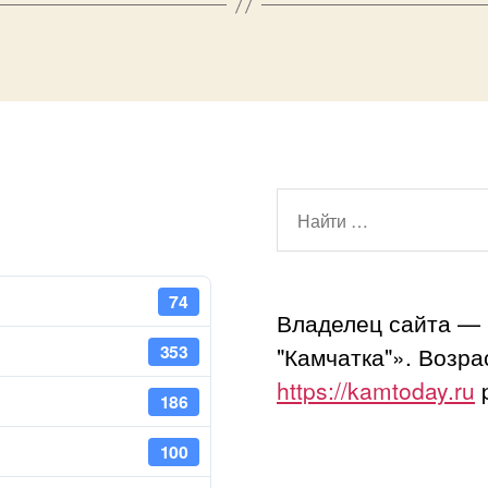
Поиск:
74
Владелец сайта —
353
"Камчатка"». Возр
https://kamtoday.ru
p
186
100