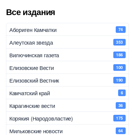
Все издания
Абориген Камчатки
74
Алеутская звезда
353
Вилючинская газета
186
Елизовские Вести
100
Елизовский Вестник
190
Камчатский край
6
Карагинские вести
36
Корякия (Народовластие)
175
Мильковские новости
64