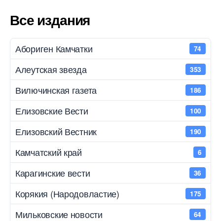
Все издания
Абориген Камчатки
74
Алеутская звезда
353
Вилючинская газета
186
Елизовские Вести
100
Елизовский Вестник
190
Камчатский край
6
Карагинские вести
36
Корякия (Народовластие)
175
Мильковские новости
64