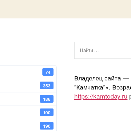
Поиск:
74
Владелец сайта —
353
"Камчатка"». Возр
https://kamtoday.ru
p
186
100
190