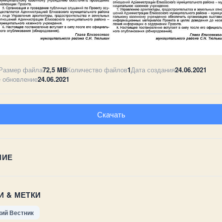
Размер файла
72,5 MB
Количество файлов
1
Дата создания
24.06.2021
 обновление
24.06.2021
Скачать
НИЕ
И & МЕТКИ
кий Вестник