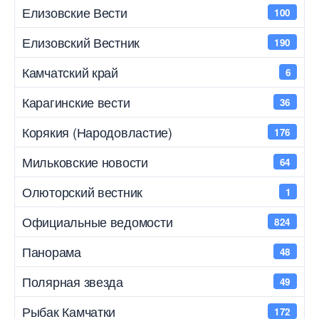
Елизовские Вести
100
Елизовский Вестник
190
Камчатский край
6
Карагинские вести
36
Корякия (Народовластие)
176
Мильковские новости
64
Олюторский вестник
1
Официальные ведомости
824
Панорама
48
Полярная звезда
49
Рыбак Камчатки
172