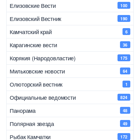
Елизовские Вести
100
Елизовский Вестник
190
Камчатский край
6
Карагинские вести
36
Корякия (Народовластие)
175
Мильковские новости
64
Олюторский вестник
1
Официальные ведомости
824
Панорама
48
Полярная звезда
49
Рыбак Камчатки
172