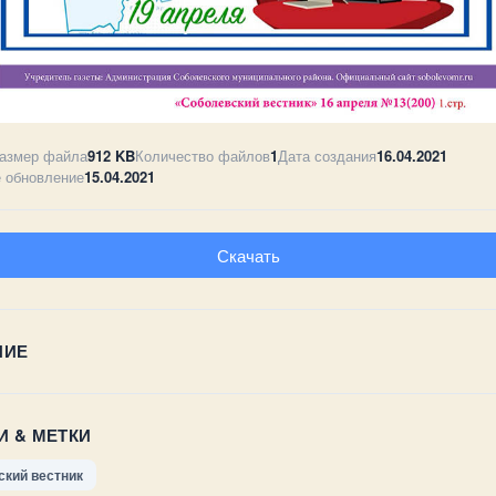
азмер файла
912 KB
Количество файлов
1
Дата создания
16.04.2021
 обновление
15.04.2021
Скачать
НИЕ
И & МЕТКИ
ский вестник