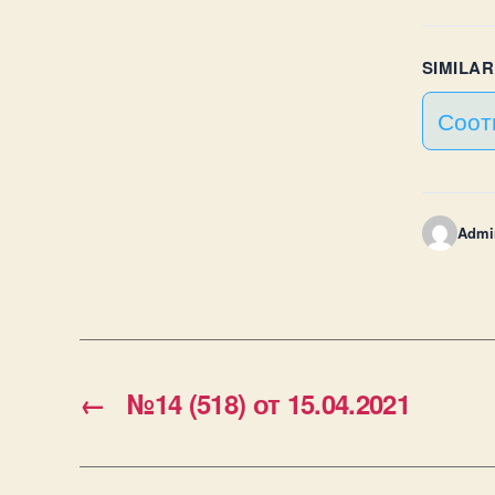
SIMILA
Соот
Admi
←
№14 (518) от 15.04.2021