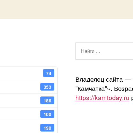
Поиск:
74
Владелец сайта —
353
"Камчатка"». Возр
https://kamtoday.ru
p
186
100
190