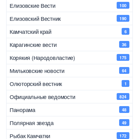
Елизовские Вести
100
Елизовский Вестник
190
Камчатский край
6
Карагинские вести
36
Корякия (Народовластие)
175
Мильковские новости
64
Олюторский вестник
1
Официальные ведомости
824
Панорама
48
Полярная звезда
49
Рыбак Камчатки
172